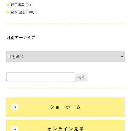
野口博美
(51)
金本 健志
(188)
月別アーカイブ