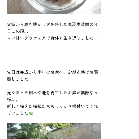
実家から届き懐かしさを感じた真夏本番前の今
日この頃…
甘い甘いデラウェアで身体も生き返りました！
先日は完成から半年のお家へ、定期点検でお邪
魔しました。
元々あった樹木や池を再生したお庭が素敵なｓ
様邸。
新しく植えた植栽たちもしっかり根付いてくれ
ていました