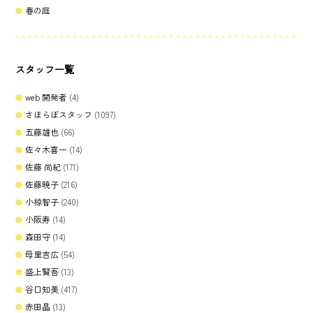
春の庭
スタッフ一覧
web 開発者
(4)
さほらぼスタッフ
(1097)
五藤雄也
(66)
佐々木喜一
(14)
佐藤 尚紀
(171)
佐藤暁子
(216)
小椋智子
(240)
小阪寿
(14)
森田守
(14)
母里吉広
(54)
盛上賢吾
(13)
谷口知美
(417)
赤田晶
(13)